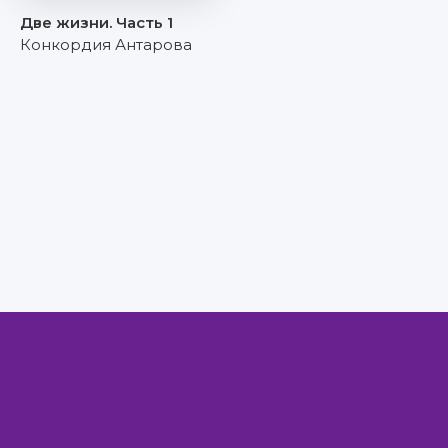
Две жизни. Часть 1
Конкордия Антарова
Правообладателям
Авторам
Обратная связь
Внимание!
Скачать книги бесплатно
из нашей библиотеки,
Вы можете ТОЛЬКО