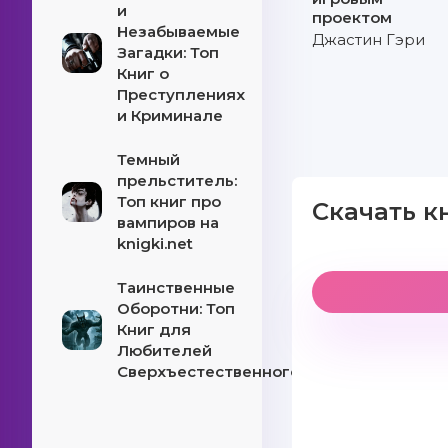
и
проектом
Незабываемые
Джастин Гэри
Загадки: Топ
Книг о
Преступлениях
и Криминале
Темный
прельститель:
Топ книг про
Скачать к
вампиров на
knigki.net
Таинственные
Оборотни: Топ
Книг для
Любителей
Сверхъестественного!