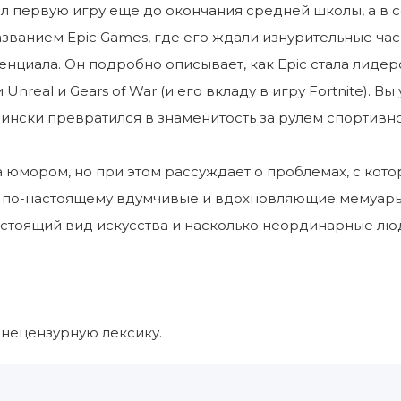
л первую игру еще до окончания средней школы, а в
званием Epic Games, где его ждали изнурительные час
енциала. Он подробно описывает, как Epic стала лидер
nreal и Gears of War (и его вкладу в игру Fortnite). В
ински превратился в знаменитость за рулем спортивн
 юмором, но при этом рассуждает о проблемах, с кот
о по-настоящему вдумчивые и вдохновляющие мемуары
настоящий вид искусства и насколько неординарные лю
нецензурную лексику.