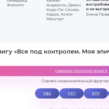
Уинифред
Кеннет
востребов
Филлипс
Андерсон
,
Девон
и не выгор
Кэди-Ли
,
Сесиль
Карре
,
Холли
Елена Пра
Менгерт
нигу «Все под контролем. Моя эпи
СКАЧАТЬ ПОЛНУЮ КНИГУ
Скачать ознакомительный фрагмен
FB2
TXT
RTF