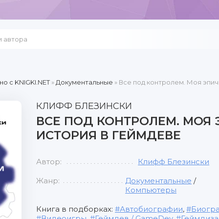
но c KNIGKI.NET
»
Документальные
» Все под контролем. Моя эпич
КЛИФФ БЛЕЗИНСКИ
ВСЕ ПОД КОНТРОЛЕМ. МОЯ
ИСТОРИЯ В ГЕЙМДЕВЕ
Автор:
Клифф Блезински
Жанр:
Документальные
/
Компьютеры
Книга в подборках:
Автобиографии
,
Биогр
Видеоигры
,
Геймдев / GameDev
,
Геймдиза