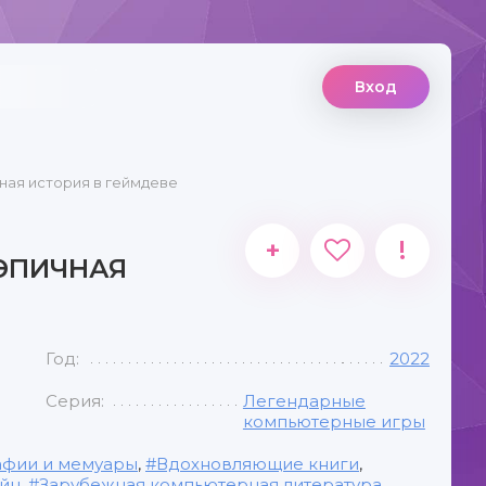
Вход
ная история в геймдеве
+
!
 ЭПИЧНАЯ
Год:
2022
Серия:
Легендарные
компьютерные игры
афии и мемуары
,
Вдохновляющие книги
,
йн
,
Зарубежная компьютерная литература
,