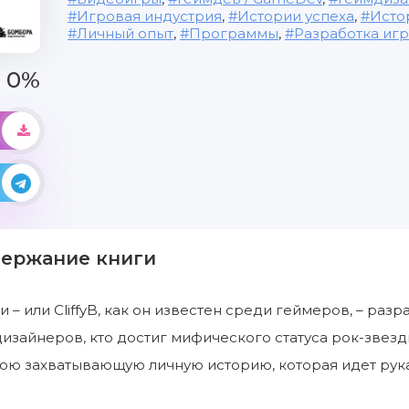
Игровая индустрия
,
Истории успеха
,
Исто
Личный опыт
,
Программы
,
Разработка игр
0%
держание книги
– или CliffyB, как он известен среди геймеров, – разра
изайнеров, кто достиг мифического статуса рок-звезды
ою захватывающую личную историю, которая идет рука