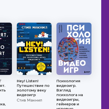
T
Hey! Listen!
Психология
ят.
Путешествие по
видеоигр.
ить
золотому веку
Взгляд
видеоигр
психолога на
видеоигры,
Стив Макнил
ка,
геймеров и
игровую