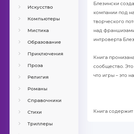
Блезински созда
Искусство
компании под на
Компьютеры
творческого пот
Мистика
над франшизами U
интроверта Блез
Образование
Приключения
Книга пронизана
Проза
сообщество. Эт
что игры – это 
Религия
Романы
Справочники
Книга содержит 
Стихи
Триллеры