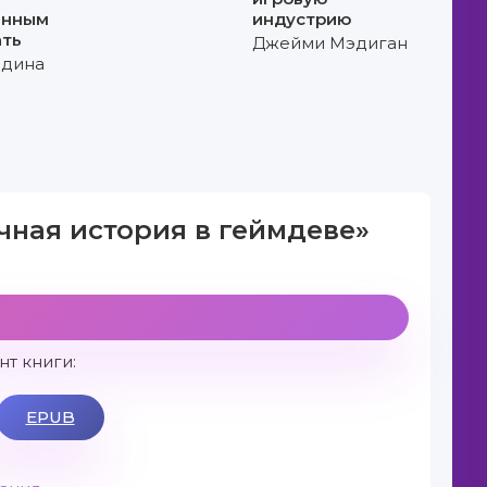
анным
индустрию
ать
Джейми Мэдиган
вдина
чная история в геймдеве»
т книги:
EPUB