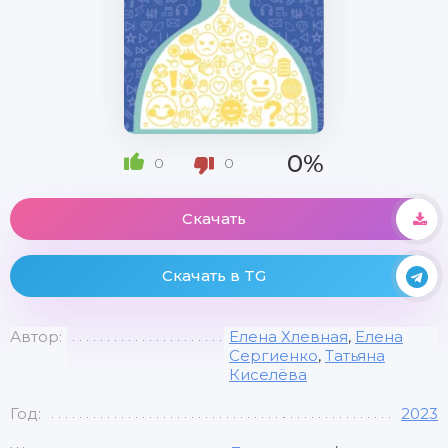
0%
0
0
Скачать
Скачать в TG
Автор:
Елена Хлевная
,
Елена
Сергиенко
,
Татьяна
Киселёва
Год:
2023