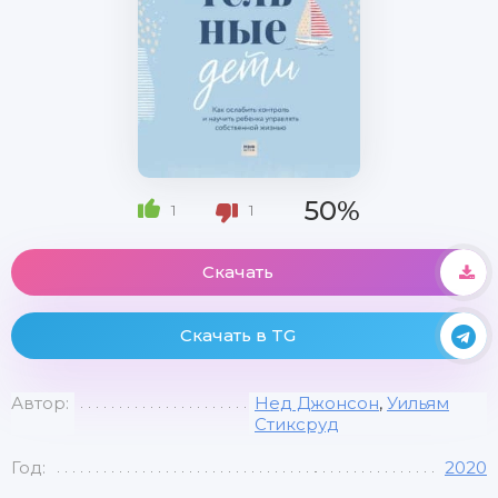
50%
1
1
Скачать
Скачать в TG
Автор:
Нед Джонсон
,
Уильям
Стиксруд
Год:
2020