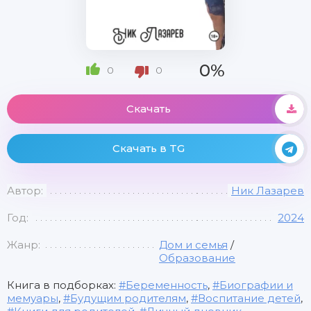
0%
0
0
Скачать
Скачать в TG
Автор:
Ник Лазарев
Год:
2024
Жанр:
Дом и семья
/
Образование
Книга в подборках:
Беременность
,
Биографии и
мемуары
,
Будущим родителям
,
Воспитание детей
,