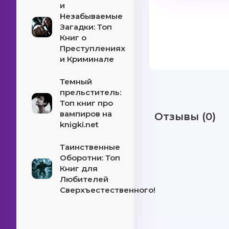
и
Незабываемые
Загадки: Топ
Книг о
Преступлениях
и Криминале
Темный
прельститель:
Топ книг про
вампиров на
Отзывы (0)
knigki.net
Таинственные
Оборотни: Топ
Книг для
Любителей
Сверхъестественного!