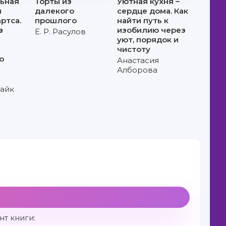
ьная
Торты из
Уютная кухня –
я
далекого
сердце дома. Как
ртса.
прошлого
найти путь к
в
изобилию через
Е. Р. Расулов
уют, порядок и
чистоту
о
Анастасия
Алборова
айк
т книги: