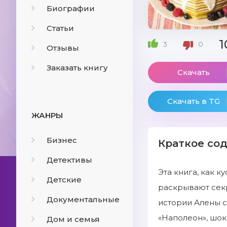
Биографии
Статьи
1
3
0
Отзывы
Заказать книгу
Скачать
Скачать в TG
ЖАНРЫ
Бизнес
Краткое со
Детективы
Эта книга, как 
Детские
раскрывают секр
Документальные
истории Алены 
«Наполеон», шок
Дом и семья