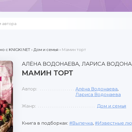
но c KNIGKI.NET
»
Дом и семья
» Мамин торт
АЛЁНА ВОДОНАЕВА, ЛАРИСА ВОДОНА
МАМИН ТОРТ
Автор:
Алёна Водонаева
,
Лариса Водонаева
Жанр:
Дом и семья
Книга в подборках:
Выпечка
,
Известные л