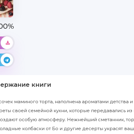
00%
держание книги
кусочек маминого торта, наполнена ароматами детства
еты своей семейной кухни, которые передавались из 
создают особую атмосферу. Нежнейший сметанник, то
оладные колбаски от Бо и другие десерты украсят ва