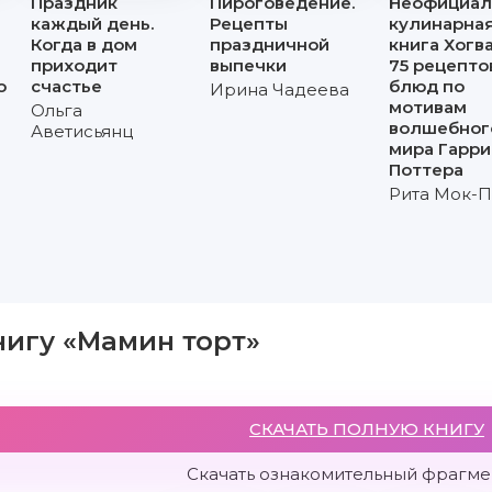
Праздник
Пироговедение.
Неофициал
каждый день.
Рецепты
кулинарна
Когда в дом
праздничной
книга Хогва
приходит
выпечки
75 рецепто
о
счастье
блюд по
Ирина Чадеева
мотивам
Ольга
волшебног
Аветисьянц
мира Гарри
Поттера
Рита Мок-П
нигу «Мамин торт»
СКАЧАТЬ ПОЛНУЮ КНИГУ
Скачать ознакомительный фрагмен