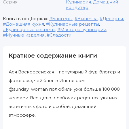
Серия:
Кулинария. Домашний
кондитер
Книга в подборках:
Блогеры
,
Выпечка
,
Десерты
,
Домашняя кухня
,
Кулинарные рецепты
,
Кулинарные секреты
,
Мастера кулинарии
,
Мучные изделия
,
Сладости
Краткое содержание книги
Ася Воскресенская – популярный фуд-блогер и
фотограф, чей блог в Инстаграм
@sunday_woman полюбили уже больше 100 000
человек. Все дело в рабочих рецептах, уютных
эстетичных фото и особой, домашней
атмосфере.