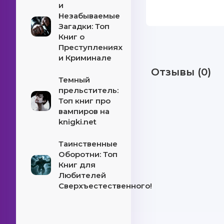
и
Незабываемые
Загадки: Топ
Книг о
Преступлениях
и Криминале
Отзывы (0)
Темный
прельститель:
Топ книг про
вампиров на
knigki.net
Таинственные
Оборотни: Топ
Книг для
Любителей
Сверхъестественного!