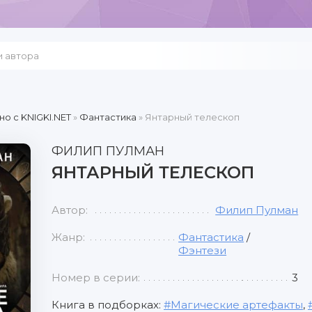
но c KNIGKI.NET
»
Фантастика
» Янтарный телескоп
ФИЛИП ПУЛМАН
ЯНТАРНЫЙ ТЕЛЕСКОП
Автор:
Филип Пулман
Жанр:
Фантастика
/
Фэнтези
Номер в серии:
3
Книга в подборках:
Магические артефакты
,