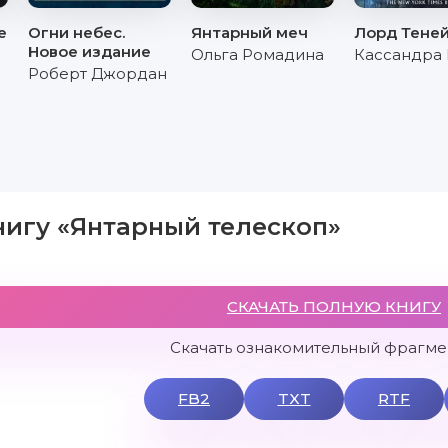
е
Огни небес.
Янтарный меч
Лорд Тене
Новое издание
Ольга Ромадина
Кассандра
Роберт Джордан
нигу «Янтарный телескоп»
СКАЧАТЬ ПОЛНУЮ КНИГУ
Скачать ознакомительный фрагмен
FB2
TXT
RTF