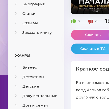
Биографии
Статьи
1
2
0
Отзывы
Заказать книгу
Скачать
Скачать в TG
ЖАНРЫ
Бизнес
Краткое со
Детективы
Во всевозможных
Детские
лорд Азриэл соб
Документальные
друг Уилл с вол
Дом и семья