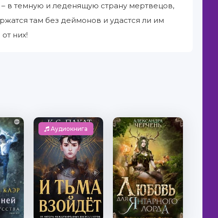
 – в темную и леденящую страну мертвецов,
ржатся там без деймонов и удастся ли им
от них!
Аудиокнига