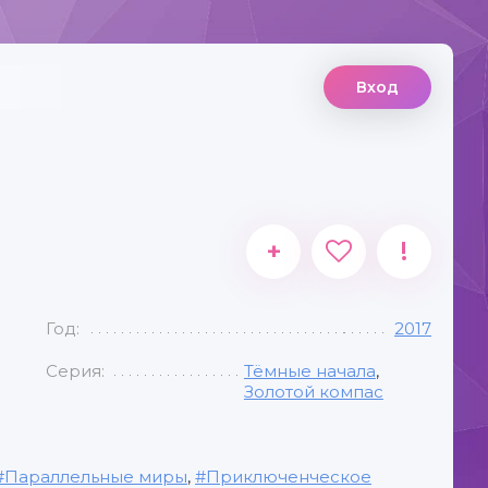
Вход
+
!
Год:
2017
Серия:
Тёмные начала
,
Золотой компас
Параллельные миры
,
Приключенческое