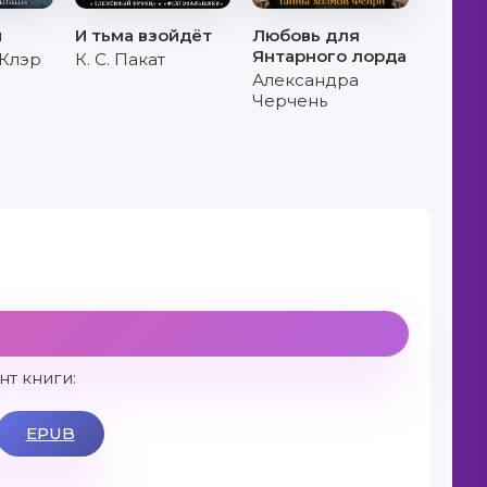
й
И тьма взойдёт
Любовь для
Янтарного лорда
 Клэр
К. С. Пакат
Александра
Черчень
т книги:
EPUB