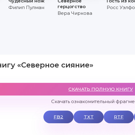
Чудесный нож
Северное
Гость из к
герцогство
Филип Пулман
Росс Уэлф
Вера Чиркова
нигу «Северное сияние»
СКАЧАТЬ ПОЛНУЮ КНИГУ
Скачать ознакомительный фрагмен
FB2
TXT
RTF