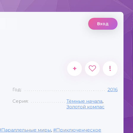
Вход
+
!
Год:
2016
Серия:
Тёмные начала
,
Золотой компас
Параллельные миры
,
Приключенческое