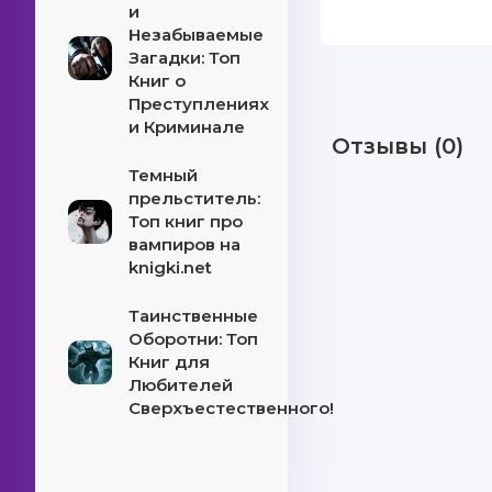
и
Незабываемые
Загадки: Топ
Книг о
Преступлениях
и Криминале
Отзывы (0)
Темный
прельститель:
Топ книг про
вампиров на
knigki.net
Таинственные
Оборотни: Топ
Книг для
Любителей
Сверхъестественного!