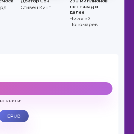
осмоса
Доктор Сон
290 миллионов
лет назад и
орд
Стивен Кинг
далее
Николай
Пономарев
т книги:
EPUB