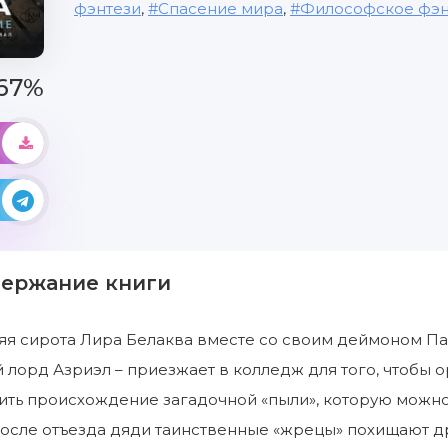
фэнтези
,
Спасение мира
,
Философское фэн
67%
держание книги
яя сирота Лира Белаква вместе со своим деймоном Па
лорд Азриэл – приезжает в колледж для того, чтобы о
ить происхождение загадочной «пыли», которую можно 
после отъезда дяди таинственные «жрецы» похищают др