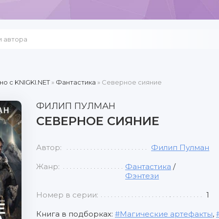
но c KNIGKI.NET
»
Фантастика
» Северное сияние
ФИЛИП ПУЛМАН
СЕВЕРНОЕ СИЯНИЕ
Автор:
Филип Пулман
Жанр:
Фантастика
/
Фэнтези
Номер в серии:
1
Книга в подборках:
Магические артефакты
,