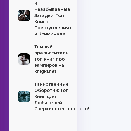
и
Незабываемые
Загадки: Топ
Книг о
Преступлениях
и Криминале
Темный
прельститель:
Топ книг про
вампиров на
knigki.net
Таинственные
Оборотни: Топ
Книг для
Любителей
Сверхъестественного!