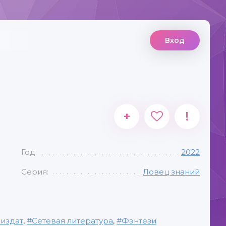
Вход
+
!
Год:
2022
Серия:
Ловец знаний
издат
,
Сетевая литература
,
Фэнтези