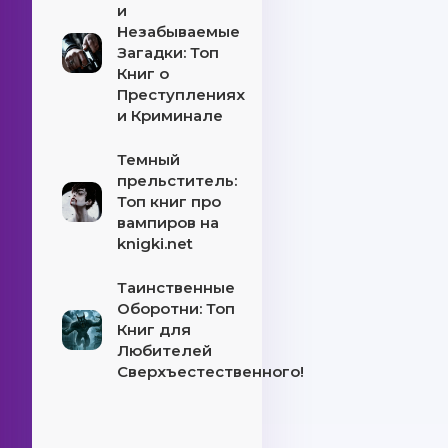
и
Незабываемые
Загадки: Топ
Книг о
Преступлениях
и Криминале
Темный
прельститель:
Топ книг про
вампиров на
knigki.net
Таинственные
Оборотни: Топ
Книг для
Любителей
Сверхъестественного!