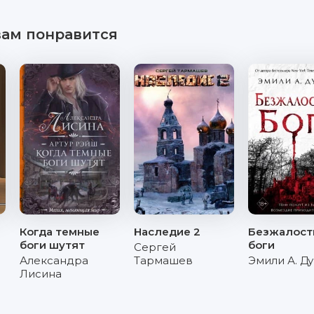
вам понравится
Когда темные
Наследие 2
Безжалост
боги шутят
боги
Сергей
Александра
Тармашев
Эмили А. Д
Лисина