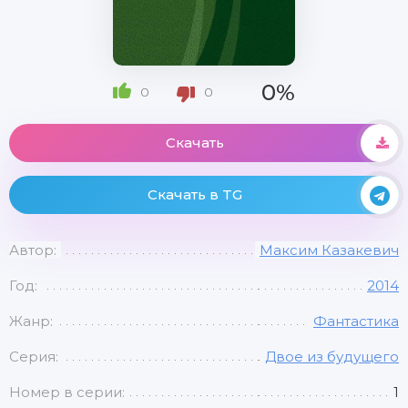
0%
0
0
Скачать
Скачать в TG
Автор:
Максим Казакевич
Год:
2014
Жанр:
Фантастика
Серия:
Двое из будущего
Номер в серии:
1