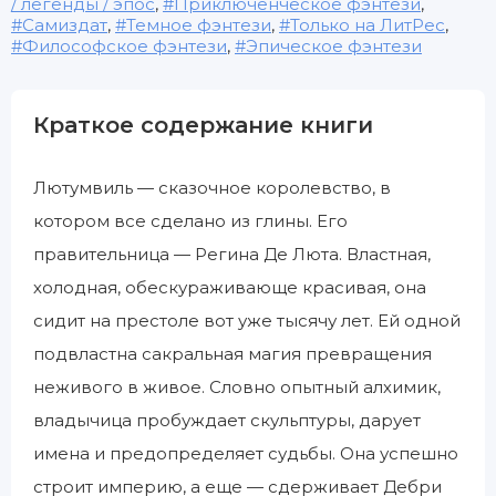
/ легенды / эпос
,
Приключенческое фэнтези
,
Самиздат
,
Темное фэнтези
,
Только на ЛитРес
,
Философское фэнтези
,
Эпическое фэнтези
Краткое содержание книги
Лютумвиль — сказочное королевство, в
котором все сделано из глины. Его
правительница — Регина Де Люта. Властная,
холодная, обескураживающе красивая, она
сидит на престоле вот уже тысячу лет. Ей одной
подвластна сакральная магия превращения
неживого в живое. Словно опытный алхимик,
владычица пробуждает скульптуры, дарует
имена и предопределяет судьбы. Она успешно
строит империю, а еще — сдерживает Дебри