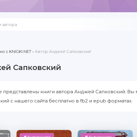
но c KNIGKI.NET
» Автор Анджей Сапковский
ей Сапковский
е представлены книги автора Анджей Сапковский. Вы 
ий с нашего сайта бесплатно в fb2 и epub форматах.