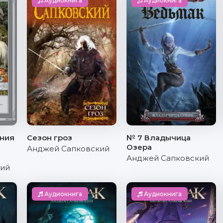
Аудиокнига
Аудиокнига
ания
Сезон гроз
№ 7 Владычица
Озера
Анджей Сапковский
Анджей Сапковский
кий
Аудиокнига
Аудиокнига