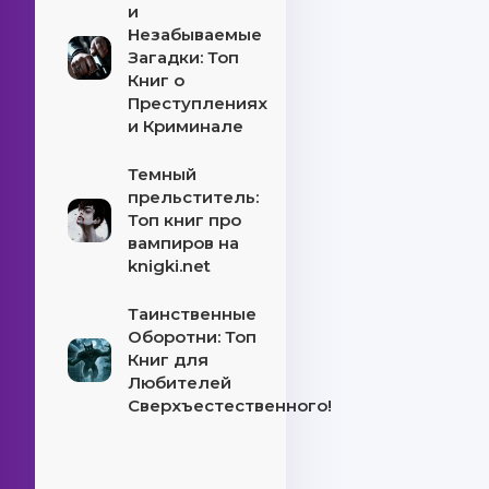
и
Незабываемые
Загадки: Топ
Книг о
Преступлениях
и Криминале
Темный
прельститель:
Топ книг про
вампиров на
knigki.net
Таинственные
Оборотни: Топ
Книг для
Любителей
Сверхъестественного!