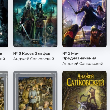
ия
№ 3 Кровь Эльфов
№ 2 Меч
Предназначения
кий
Анджей Сапковский
Анджей Сапковский