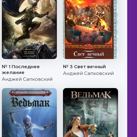
№ 1 Последнее
№ 3 Свет вечный
желание
Анджей Сапковский
Анджей Сапковский