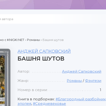
но c KNIGKI.NET
»
Романы
» Башня шутов
АНДЖЕЙ САПКОВСКИЙ
БАШНЯ ШУТОВ
Автор:
Анджей Сапковский
Жанр:
Романы
/
Фэнтези
Номер в серии:
1
Книга в подборках:
Благородный разбойник
эпопея
,
Средневековье