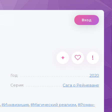
Вход
+
!
Год:
2020
Серия:
Сага о Рейневане
,
Инквизиция
,
Магический реализм
,
Роман-