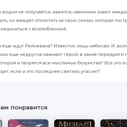
 родни не получается, кажется, наемники знают кажд
уть, он жаждет отомстить за свою семью, которая пост
соединиться с возлюбленной.
 еще ждут Рейневана? Известно лишь небесам. И, воз
ких еще недругов наживет герой, в какие передряги по
 которой и творятся все мыслимые безумства? Все это е
удет, если и это последнее светило угаснет?
вам понравится