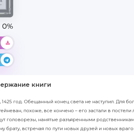
0%
держание книги
 1425 год. Обещанный конец света не наступил. Для бо
Рейневан, похоже, все кончено – его застали в постели
дут головорезы, нанятые разъяренными родственникам
у брату, встречая по пути новых друзей и новых враго