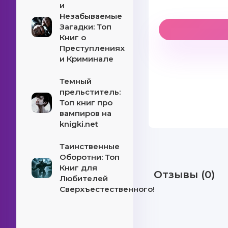
и
Незабываемые
Загадки: Топ
Книг о
Преступлениях
и Криминале
Темный
прельститель:
Топ книг про
вампиров на
knigki.net
Таинственные
Оборотни: Топ
Книг для
Отзывы (0)
Любителей
Сверхъестественного!