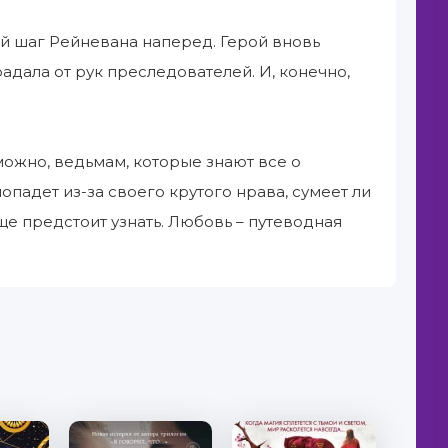
ый шаг Рейневана наперед. Герой вновь
радала от рук преследователей. И, конечно,
можно, ведьмам, которые знают все о
падет из-за своего крутого нрава, сумеет ли
ще предстоит узнать. Любовь – путеводная