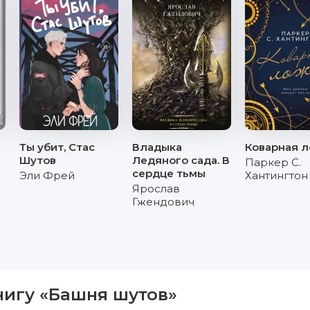
Ты убит, Стас
Владыка
Коварная 
Шутов
Ледяного сада. В
Паркер С.
сердце тьмы
Эли Фрей
Хантингтон
Ярослав
Гжендович
нигу «Башня шутов»