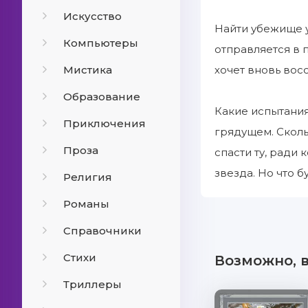
Искусство
Найти убежище у
Компьютеры
отправляется в п
Мистика
хочет вновь вос
Образование
Какие испытания
Приключения
грядущем. Сколь
Проза
спасти ту, ради
звезда. Но что б
Религия
Романы
Справочники
Стихи
Возможно, 
Триллеры