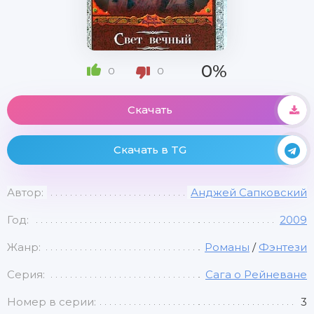
0%
0
0
Скачать
Скачать в TG
Автор:
Анджей Сапковский
Год:
2009
Жанр:
Романы
/
Фэнтези
Серия:
Сага о Рейневане
Номер в серии:
3