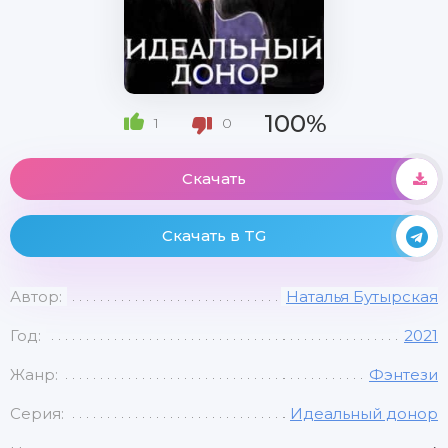
100%
1
0
Скачать
Скачать в TG
Автор:
Наталья Бутырская
Год:
2021
Жанр:
Фэнтези
Серия:
Идеальный донор