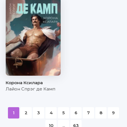
Корона Ксилара
Лайон Спрэг де Камп
1
2
3
4
5
6
7
8
9
10
...
63