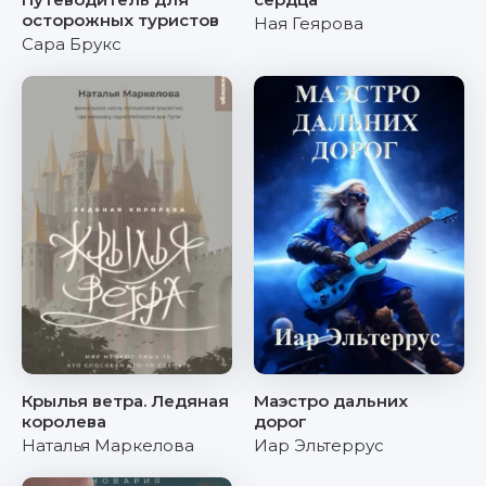
осторожных туристов
Ная Геярова
Сара Брукс
Крылья ветра. Ледяная
Маэстро дальних
королева
дорог
Наталья Маркелова
Иар Эльтеррус