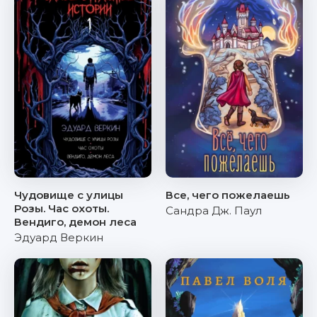
Чудовище с улицы
Все, чего пожелаешь
Розы. Час охоты.
Сандра Дж. Паул
Вендиго, демон леса
Эдуард Веркин