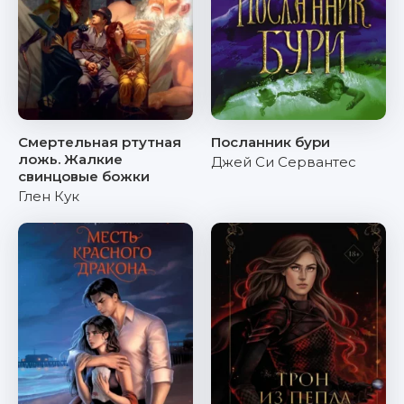
Смертельная ртутная
Посланник бури
ложь. Жалкие
Джей Си Сервантес
свинцовые божки
Глен Кук