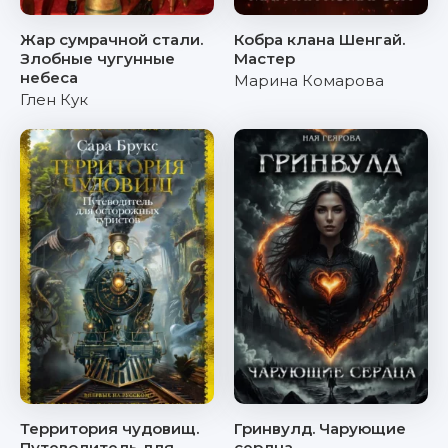
Жар сумрачной стали.
Кобра клана Шенгай.
Злобные чугунные
Мастер
небеса
Марина Комарова
Глен Кук
Территория чудовищ.
Гринвулд. Чарующие
Путеводитель для
сердца