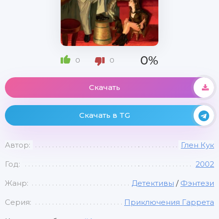
0%
0
0
Скачать
Скачать в TG
Автор:
Глен Кук
Год:
2002
Жанр:
Детективы
/
Фэнтези
Серия:
Приключения Гаррета