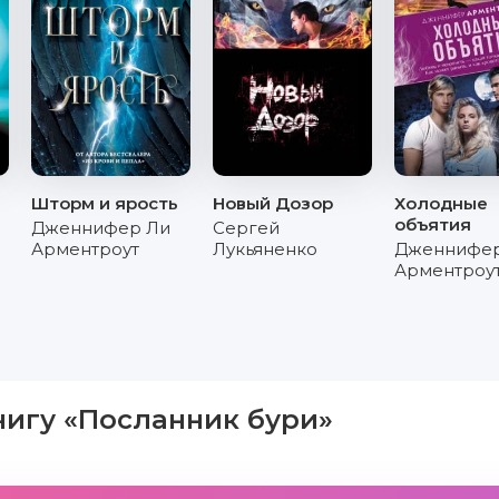
Шторм и ярость
Новый Дозор
Холодные
объятия
Дженнифер Ли
Сергей
Арментроут
Лукьяненко
Дженнифер
Арментроу
нигу «Посланник бури»