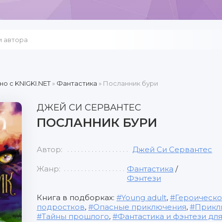
но c KNIGKI.NET
»
Фантастика
» Посланник бури
ДЖЕЙ СИ СЕРВАНТЕС
ПОСЛАННИК БУРИ
Автор:
Джей Си Сервантес
Жанр:
Фантастика
/
Фэнтези
Книга в подборках:
Young adult
,
Героическо
подростков
,
Опасные приключения
,
Прикл
Тайны прошлого
,
Фантастика и фэнтези дл