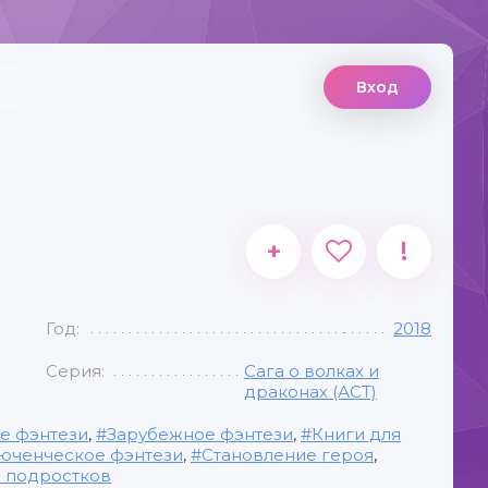
Вход
+
!
Год:
2018
Серия:
Сага о волках и
драконах (АСТ)
е фэнтези
,
Зарубежное фэнтези
,
Книги для
юченческое фэнтези
,
Становление героя
,
я подростков