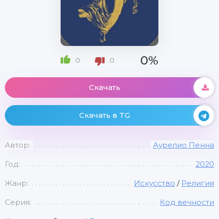
0%
0
0
Скачать
Скачать в TG
Автор:
Аурелио Пенна
Год:
2020
Жанр:
Искусство
/
Религия
Серия:
Код вечности