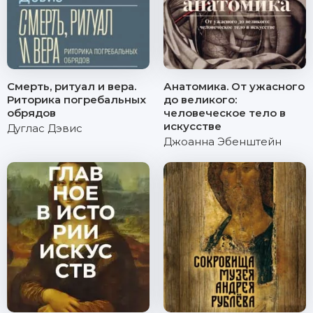
Смерть, ритуал и вера.
Анатомика. От ужасного
Риторика погребальных
до великого:
обрядов
человеческое тело в
искусстве
Дуглас Дэвис
Джоанна Эбенштейн