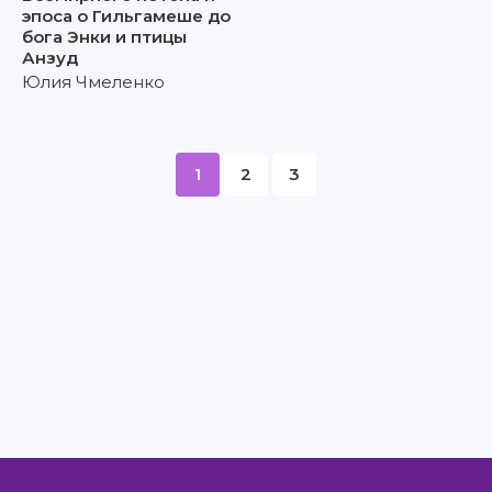
эпоса о Гильгамеше до
бога Энки и птицы
Анзуд
Юлия Чмеленко
1
2
3