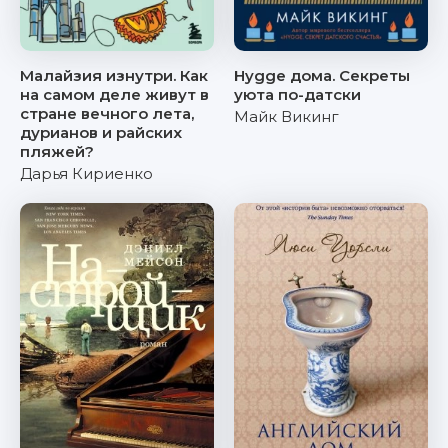
Малайзия изнутри. Как
Hygge дома. Секреты
на самом деле живут в
уюта по-датски
стране вечного лета,
Майк Викинг
дурианов и райских
пляжей?
Дарья Кириенко