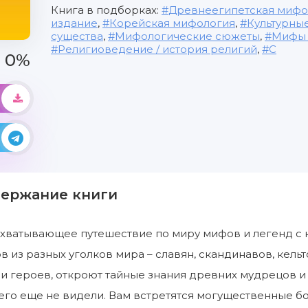
Книга в подборках:
Древнеегипетская мифо
издание
,
Корейская мифология
,
Культурны
существа
,
Мифологические сюжеты
,
Мифы /
Религиоведение / история религий
,
С
0%
держание книги
ахватывающее путешествие по миру мифов и легенд с
 из разных уголков мира – славян, скандинавов, кельт
и героев, откроют тайные знания древних мудрецов и
 его еще не видели. Вам встретятся могущественные б