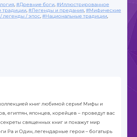
логия
,
Древние боги
,
Иллюстрированное
е традиции
,
Легенды и предания
,
Мифические
 легенды / эпос
,
Национальные традиции
,
 коллекцией книг любимой серии! Мифы и
ов, египтян, японцев, корейцев – проведут вас
 секреты священных книг и покажут мир
оги Ра и Один, легендарные герои – богатырь