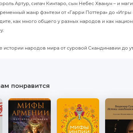
ороль Артур, силач Кинтаро, сын Небес Хванун – и ма
ременный жанр фэнтези от «Гарри Поттера» до «Игры п
дите, как много общего у разных народов и как наци
у.
 истории народов мира от суровой Скандинавии до ут
вам понравится