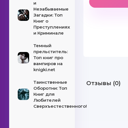
и
Незабываемые
Загадки: Топ
Книг о
Преступлениях
и Криминале
Темный
прельститель:
Топ книг про
вампиров на
knigki.net
Таинственные
Отзывы (0)
Оборотни: Топ
Книг для
Любителей
Сверхъестественного!