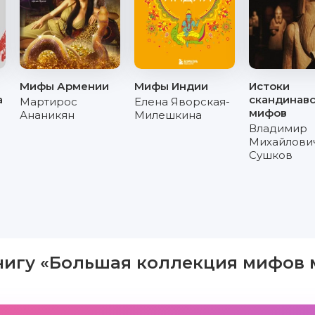
Мифы Армении
Мифы Индии
Истоки
а
скандинав
Мартирос
Елена Яворская-
мифов
Ананикян
Милешкина
Владимир
Михайлови
Сушков
нигу «Большая коллекция мифов м