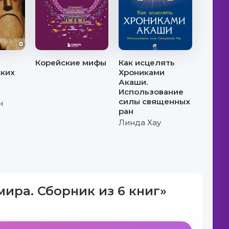
Корейские мифы
Как исцелять
ских
Хрониками
Акаши.
Использование
силы священных
ч
ран
Линда Хау
ира. Сборник из 6 книг»