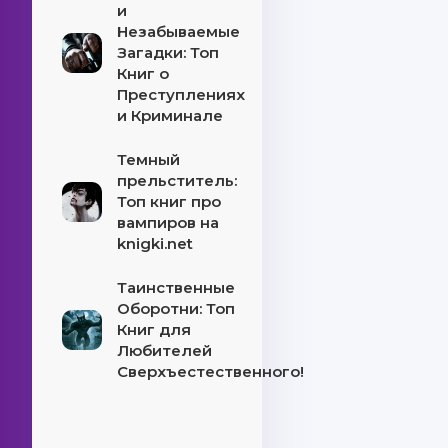
и
Незабываемые
Загадки: Топ
Книг о
Преступлениях
и Криминале
Темный
прельститель:
Топ книг про
вампиров на
knigki.net
Таинственные
Оборотни: Топ
Книг для
Любителей
Сверхъестественного!