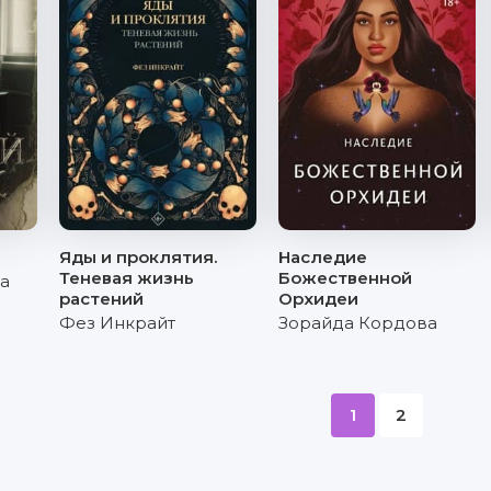
Яды и проклятия.
Наследие
Теневая жизнь
Божественной
а
растений
Орхидеи
Фез Инкрайт
Зорайда Кордова
1
2