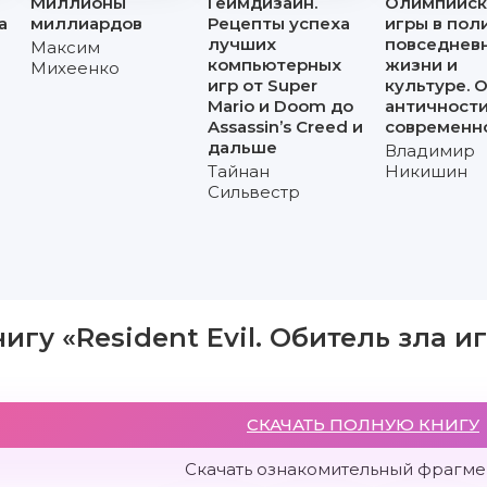
Миллионы
Геймдизайн.
Олимпийск
а
миллиардов
Рецепты успеха
игры в пол
лучших
повседнев
Максим
компьютерных
жизни и
Михеенко
игр от Super
культуре. 
Mario и Doom до
античности
Assassin’s Creed и
современн
дальше
Владимир
Тайнан
Никишин
Сильвестр
нигу «Resident Evil. Обитель зла 
СКАЧАТЬ ПОЛНУЮ КНИГУ
Скачать ознакомительный фрагмен