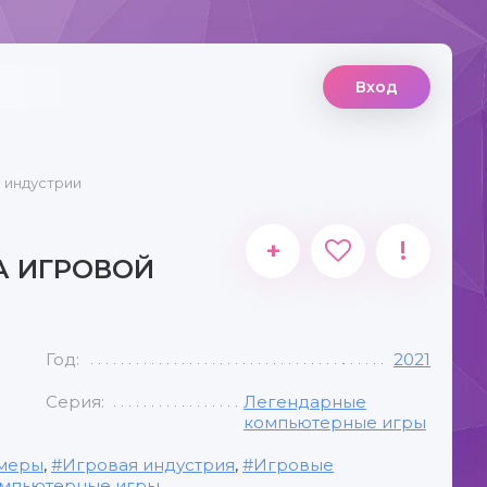
Вход
й индустрии
+
!
ЛА ИГРОВОЙ
Год:
2021
Серия:
Легендарные
компьютерные игры
меры
,
Игровая индустрия
,
Игровые
мпьютерные игры