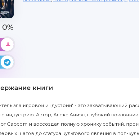
0%
держание книги
Обитель зла игровой индустрии" - это захватывающий расск
ю индустрию. Автор, Алекс Аниэл, глубокий поклонник
от Capcom и воссоздал полную хронику событий, про
первых шагов до статуса культового явления в поп-кул