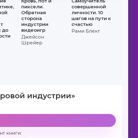
ие
Кровь, пот и
Самоучитель
итике,
пиксели.
совершенной
ной
Обратная
личности. 10
сторона
шагов на пути к
От
индустрии
счастью
 до
видеоигр
Рами Блект
ости
Джейсон
Шрейер
игровой индустрии»
т книги: