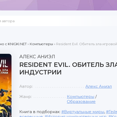
но c KNIGKI.NET
»
Компьютеры
» Resident Evil. Обитель зла игрово
АЛЕКС АНИЭЛ
RESIDENT EVIL. ОБИТЕЛЬ З
ИНДУСТРИИ
Автор:
Алекс Аниэл
Жанр:
Компьютеры
/
Образование
Книга в подборках:
Виртуальные миры
,
Гей
вселенные
,
История компьютерных игр
,
Ко