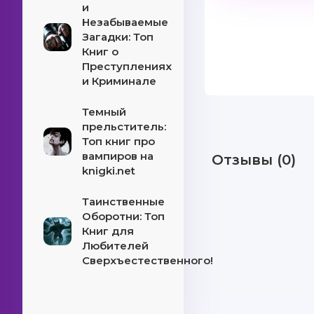
и
Незабываемые
Загадки: Топ
Книг о
Преступлениях
и Криминале
Темный
прельститель:
Топ книг про
вампиров на
Отзывы (0)
knigki.net
Таинственные
Оборотни: Топ
Книг для
Любителей
Сверхъестественного!