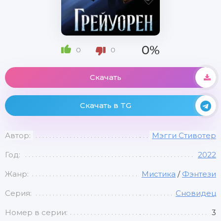
0%
0
0
Скачать
Скачать в TG
Автор:
Мэгги Стивотер
Год:
2022
Жанр:
Мистика
/
Фэнтези
Серия:
Сновидец
Номер в серии:
3