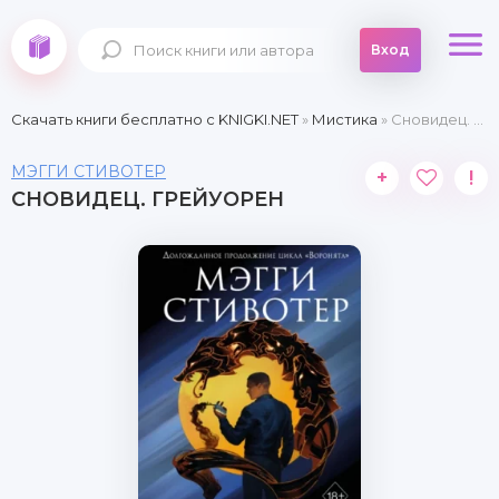
Вход
Скачать книги бесплатно c KNIGKI.NET
»
Мистика
» Сновидец. Грейуорен
МЭГГИ СТИВОТЕР
+
!
СНОВИДЕЦ. ГРЕЙУОРЕН