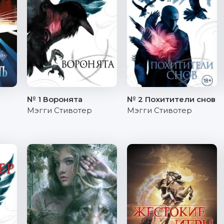
№ 1 Воронята
№ 2 Похитители снов
Мэгги Стивотер
Мэгги Стивотер