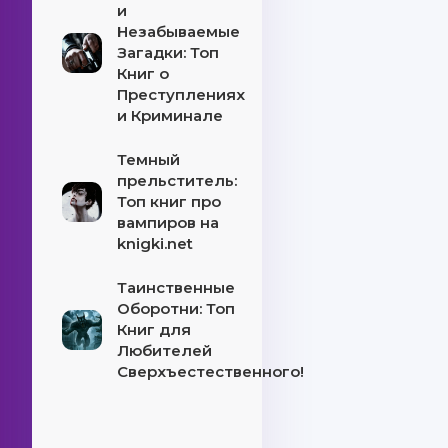
и
Незабываемые
Загадки: Топ
Книг о
Преступлениях
и Криминале
Темный
прельститель:
Топ книг про
вампиров на
knigki.net
Таинственные
Оборотни: Топ
Книг для
Любителей
Сверхъестественного!