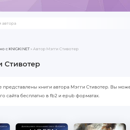
но c KNIGKI.NET
» Автор Мэгги Стивотер
и Стивотер
е представлены книги автора Мэгги Стивотер. Вы може
го сайта бесплатно в fb2 и epub форматах.