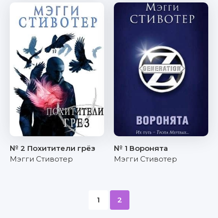
№ 2 Похитители грёз
№ 1 Воронята
Мэгги Стивотер
Мэгги Стивотер
1
2