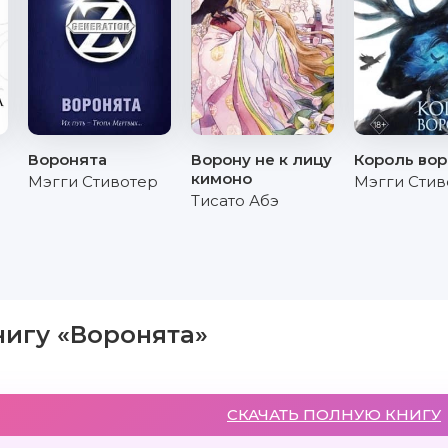
Воронята
Ворону не к лицу
Король во
кимоно
Мэгги Стивотер
Мэгги Стив
Тисато Абэ
нигу «Воронята»
СКАЧАТЬ ПОЛНУЮ КНИГУ