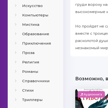
груди ворону на
Искусство
высокомерные и 
Компьютеры
Мистика
Но пройдет не с
вместе с троице
Образование
расколотой душо
Приключения
незнакомый мир 
Проза
Религия
Романы
Возможно, 
Справочники
Стихи
Аудиокнига
Триллеры