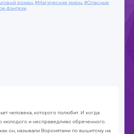
ьтовый роман
,
Магические миры
,
Опасные
ое фэнтези
бьет человека, которого полюбит. И когда
го молодого и несправедливо обреченного.
 как он, называли Воронятами по вышитому на