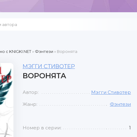
но c KNIGKI.NET
»
Фэнтези
» Воронята
МЭГГИ СТИВОТЕР
ВОРОНЯТА
Автор:
Мэгги Стивотер
Жанр:
Фэнтези
Номер в серии:
1