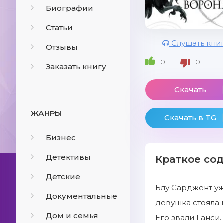
Биографии
Статьи
Слушать кни
Отзывы
0
0
Заказать книгу
Скачать
ЖАНРЫ
Скачать в TG
Бизнес
Детективы
Краткое со
Детские
Блу Сарджент уже
Документальные
девушка стояла 
Дом и семья
Его звали Ганси