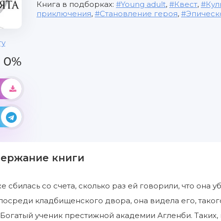
Книга в подборках:
Young adult
,
Квест
,
Кул
приключения
,
Становление героя
,
Эпическ
гу
0%
держание книги
 сбилась со счета, сколько раз ей говорили, что она у
посреди кладбищенского двора, она видела его, тако
. Богатый ученик престижной академии Агленби. Таких,