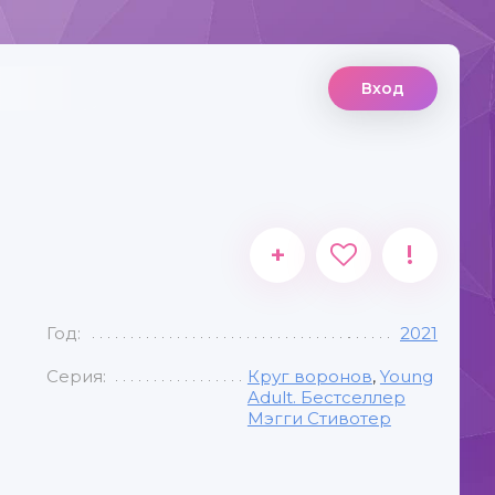
Вход
+
!
Год:
2021
Серия:
Круг воронов
,
Young
Adult. Бестселлер
Мэгги Стивотер