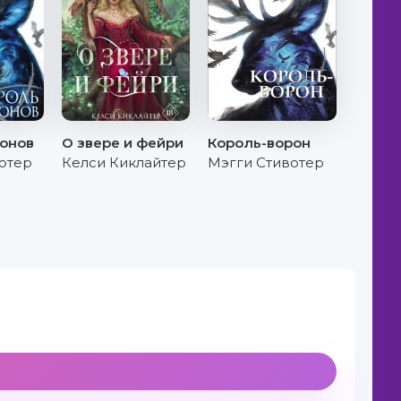
ронов
О звере и фейри
Король-ворон
отер
Келси Киклайтер
Мэгги Стивотер