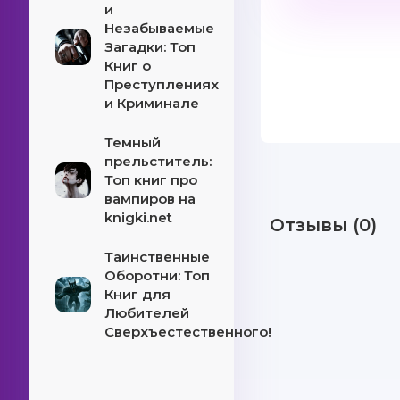
и
Незабываемые
Загадки: Топ
Книг о
Преступлениях
и Криминале
Темный
прельститель:
Топ книг про
вампиров на
knigki.net
Отзывы (0)
Таинственные
Оборотни: Топ
Книг для
Любителей
Сверхъестественного!