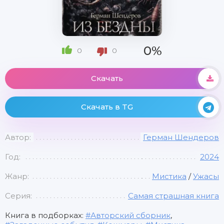
0%
0
0
Скачать
Скачать в TG
Автор:
Герман Шендеров
Год:
2024
Жанр:
Мистика
/
Ужасы
Серия:
Самая страшная книга
Книга в подборках:
Авторский сборник
,