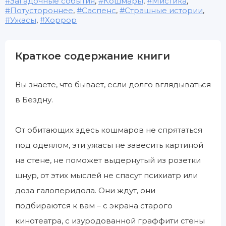
Загадочные события
,
Кошмары
,
Мистика
,
Потустороннее
,
Саспенс
,
Страшные истории
,
Ужасы
,
Хоррор
Краткое содержание книги
Вы знаете, что бывает, если долго вглядываться
в Бездну.
От обитающих здесь кошмаров не спрятаться
под одеялом, эти ужасы не завесить картиной
на стене, не поможет выдернутый из розетки
шнур, от этих мыслей не спасут психиатр или
доза галоперидола. Они ждут, они
подбираются к вам – с экрана старого
кинотеатра, с изуродованной граффити стены