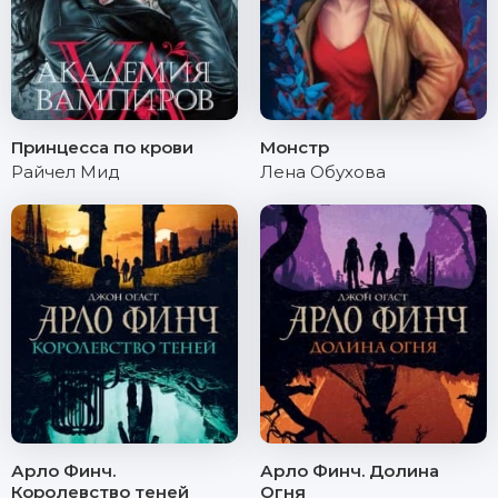
Принцесса по крови
Монстр
Райчел Мид
Лена Обухова
Арло Финч.
Арло Финч. Долина
Королевство теней
Огня