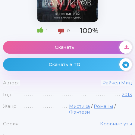
100%
1
0
Скачать
Скачать в TG
Автор:
Райчел Мид
Год:
2013
Жанр:
Мистика
/
Романы
/
Фэнтези
Серия:
Кровные узы