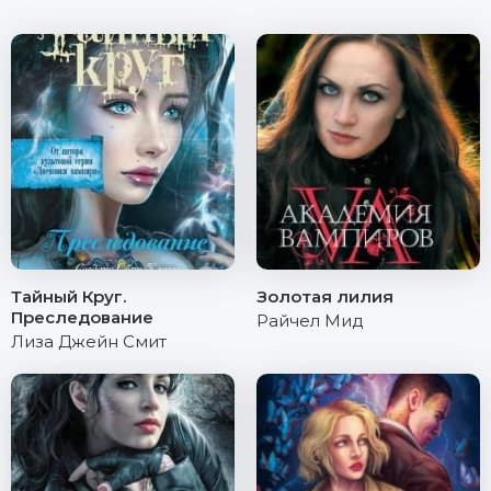
Тайный Круг.
Золотая лилия
Преследование
Райчел Мид
Лиза Джейн Смит