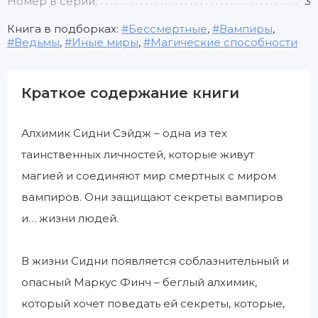
Номер в серии:
3
Книга в подборках:
Бессмертные
,
Вампиры
,
Ведьмы
,
Иные миры
,
Магические способности
Краткое содержание книги
Алхимик Сидни Сэйдж – одна из тех
таинственных личностей, которые живут
магией и соединяют мир смертных с миром
вампиров. Они защищают секреты вампиров
и… жизни людей.
В жизни Сидни появляется соблазнительный и
опасный Маркус Финч – беглый алхимик,
который хочет поведать ей секреты, которые,