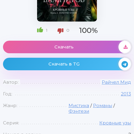
100%
1
0
Скачать
Скачать в TG
Автор:
Райчел Мид
Год:
2013
Жанр:
Мистика
/
Романы
/
Фэнтези
Серия:
Кровные узы