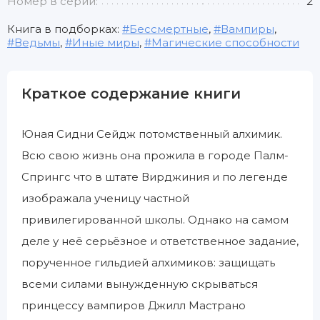
Номер в серии:
2
Книга в подборках:
Бессмертные
,
Вампиры
,
Ведьмы
,
Иные миры
,
Магические способности
Краткое содержание книги
Юная Сидни Сейдж потомственный алхимик.
Всю свою жизнь она прожила в городе Палм-
Спрингс что в штате Вирджиния и по легенде
изображала ученицу частной
привилегированной школы. Однако на самом
деле у неё серьёзное и ответственное задание,
порученное гильдией алхимиков: защищать
всеми силами вынужденную скрываться
принцессу вампиров Джилл Мастрано