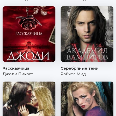
Рассказчица
Серебряные тени
Джоди Пиколт
Райчел Мид