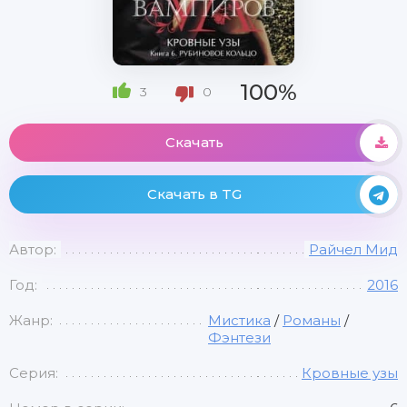
100%
3
0
Скачать
Скачать в TG
Автор:
Райчел Мид
Год:
2016
Жанр:
Мистика
/
Романы
/
Фэнтези
Серия:
Кровные узы