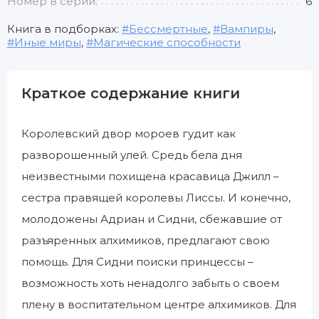
Номер в серии:
6
Книга в подборках:
Бессмертные
,
Вампиры
,
Иные миры
,
Магические способности
Краткое содержание книги
Королевский двор мороев гудит как
разворошенный улей. Средь бела дня
неизвестными похищена красавица Джилл –
сестра правящей королевы Лиссы. И конечно,
молодожены Адриан и Сидни, сбежавшие от
разъяренных алхимиков, предлагают свою
помощь. Для Сидни поиски принцессы –
возможность хоть ненадолго забыть о своем
плену в воспитательном центре алхимиков. Для