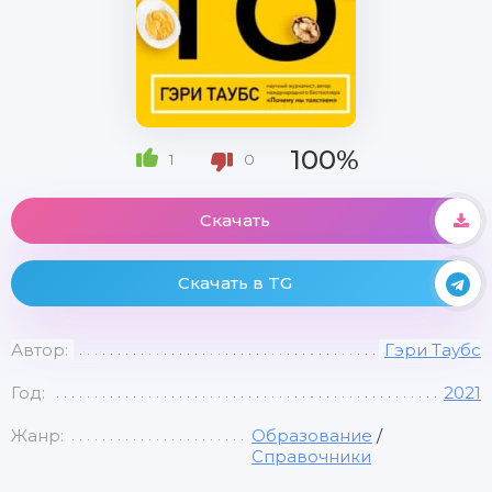
100%
1
0
Скачать
Скачать в TG
Автор:
Гэри Таубс
Год:
2021
Жанр:
Образование
/
Справочники