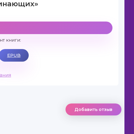
чинающих»
т книги:
EPUB
вания
Добавить отзыв