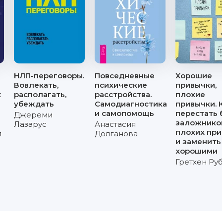
НЛП-переговоры.
Повседневные
Хорошие
Вовлекать,
психические
привычки,
х
располагать,
расстройства.
плохие
убеждать
Самодиагностика
привычки. 
и самопомощь
перестать 
Джереми
заложнико
Лазарус
Анастасия
плохих пр
л
Долганова
и заменить
хорошими
Гретхен Ру