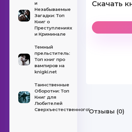
Скачать 
и
Незабываемые
Загадки: Топ
Книг о
Преступлениях
и Криминале
Темный
прельститель:
Топ книг про
вампиров на
knigki.net
Таинственные
Оборотни: Топ
Книг для
Любителей
Сверхъестественного!
Отзывы (0)