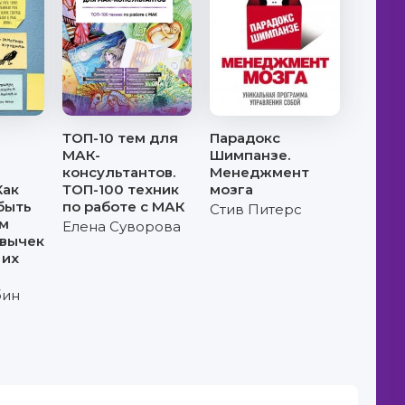
ТОП-10 тем для
Парадокс
МАК-
Шимпанзе.
консультантов.
Менеджмент
Как
ТОП-100 техник
мозга
быть
по работе с МАК
Стив Питерс
м
Елена Суворова
ивычек
 их
бин