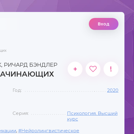
Вход
щих
, РИЧАРД БЭНДЛЕР
+
!
 НАЧИНАЮЩИХ
Год:
2020
Серия:
Психология. Высший
курс
икации
,
Нейролингвистическое