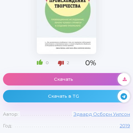
0%
0
2
Скачать
Скачать в TG
Автор:
Эдвард Осборн Уилсон
Год:
2019