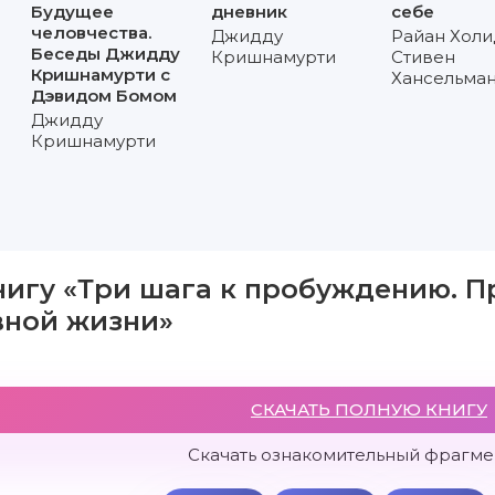
Будущее
дневник
себе
человчества.
Джидду
Райан Хол
Беседы Джидду
Кришнамурти
Стивен
Кришнамурти с
Хансельма
Дэвидом Бомом
Джидду
Кришнамурти
нигу «Три шага к пробуждению. П
вной жизни»
СКАЧАТЬ ПОЛНУЮ КНИГУ
Скачать ознакомительный фрагмен