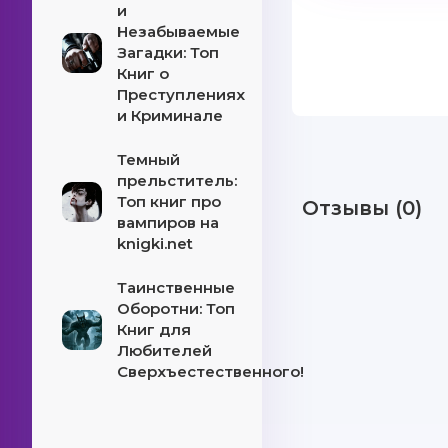
и
Незабываемые
Загадки: Топ
Книг о
Преступлениях
и Криминале
Темный
прельститель:
Топ книг про
Отзывы (0)
вампиров на
knigki.net
Таинственные
Оборотни: Топ
Книг для
Любителей
Сверхъестественного!