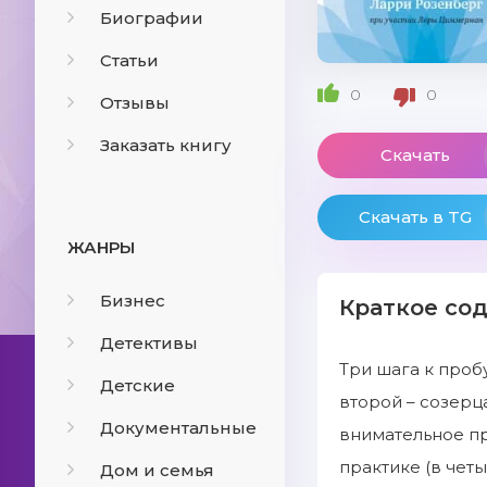
Биографии
Статьи
0
0
Отзывы
Заказать книгу
Скачать
Скачать в TG
ЖАНРЫ
Бизнес
Краткое со
Детективы
Три шага к проб
Детские
второй – созерц
Документальные
внимательное пр
практике (в чет
Дом и семья