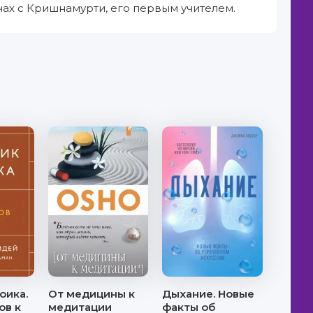
чах с Кришнамурти, его первым учителем.
оика.
От медицины к
Дыхание. Новые
ов к
медитации
факты об