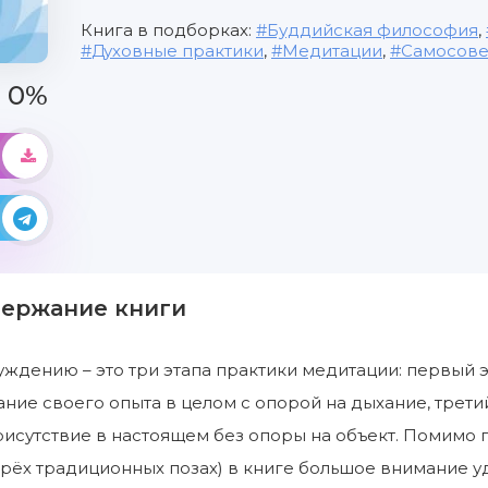
Книга в подборках:
Буддийская философия
,
Духовные практики
,
Медитации
,
Самосов
0%
держание книги
уждению – это три этапа практики медитации: первый 
ание своего опыта в целом с опорой на дыхание, третий
исутствие в настоящем без опоры на объект. Помимо 
ырёх традиционных позах) в книге большое внимание у