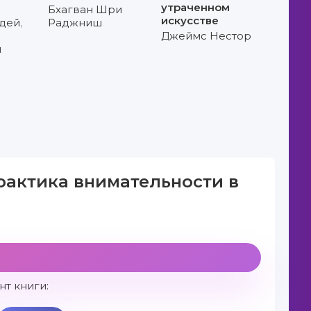
утраченном
Бхагван Шри
искусстве
идей
,
Раджниш
Джеймс Нестор
н
рактика внимательности в
т книги: