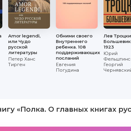
а
Amor legendi,
Обними своего
Лев Троцки
или Чудо
Внутреннего
Большевик.
русской
ребенка. 108
1923
литературы
поддерживающих
Юрий
посланий
Петер Ханс
Фельштинс
Тирген
Евгения
Георгий
Погудина
Чернявски
нигу «Полка. О главных книгах ру