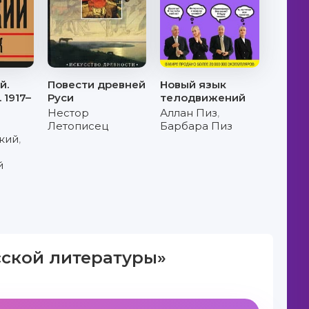
й.
Повести древней
Новый язык
 1917–
Руси
телодвижений
Нестор
Аллан Пиз
,
Летописец
Барбара Пиз
кий
,
й
сской литературы»