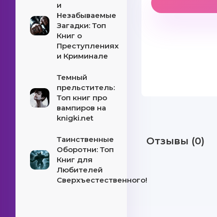
и
Незабываемые
Загадки: Топ
Книг о
Преступлениях
и Криминале
Темный
прельститель:
Топ книг про
вампиров на
knigki.net
Таинственные
Отзывы (0)
Оборотни: Топ
Книг для
Любителей
Сверхъестественного!