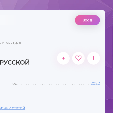
Вход
й литературы
+
!
 РУССКОЙ
Год:
2022
рник статей