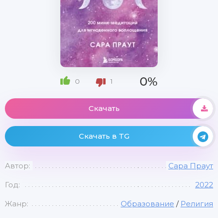
0%
0
1
Скачать
Скачать в TG
Автор:
Сара Праут
Год:
2022
Жанр:
Образование
/
Религия