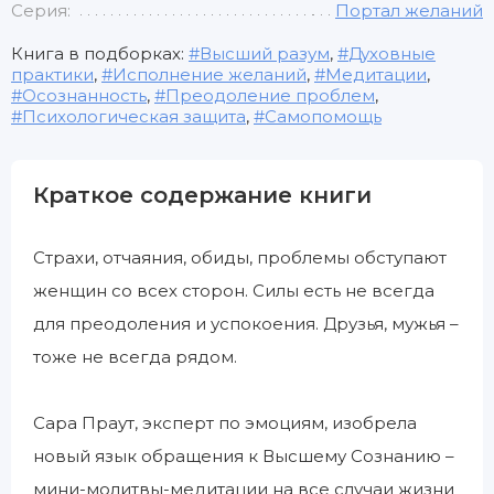
Серия:
Портал желаний
Книга в подборках:
Высший разум
,
Духовные
практики
,
Исполнение желаний
,
Медитации
,
Осознанность
,
Преодоление проблем
,
Психологическая защита
,
Самопомощь
Краткое содержание книги
Страхи, отчаяния, обиды, проблемы обступают
женщин со всех сторон. Силы есть не всегда
для преодоления и успокоения. Друзья, мужья –
тоже не всегда рядом.
Сара Праут, эксперт по эмоциям, изобрела
новый язык обращения к Высшему Сознанию –
мини-молитвы-медитации на все случаи жизни