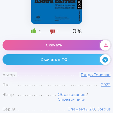
0%
0
1
Скачать
Скачать в TG
Автор:
Гвидо Тонелли
Год:
2022
Жанр:
Образование
/
Справочники
Серия:
Элементы 2.0
,
Corpus