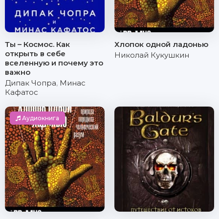
Ты – Космос. Как
Хлопок одной ладонью
открыть в себе
Николай Кукушкин
вселенную и почему это
важно
Дипак Чопра
,
Минас
Кафатос
Аудиокнига