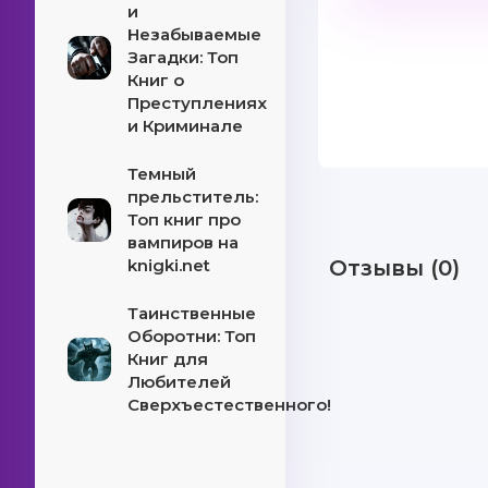
и
Незабываемые
Загадки: Топ
Книг о
Преступлениях
и Криминале
Темный
прельститель:
Топ книг про
вампиров на
knigki.net
Отзывы (0)
Таинственные
Оборотни: Топ
Книг для
Любителей
Сверхъестественного!