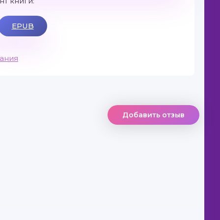
т книги:
EPUB
вания
Добавить отзыв