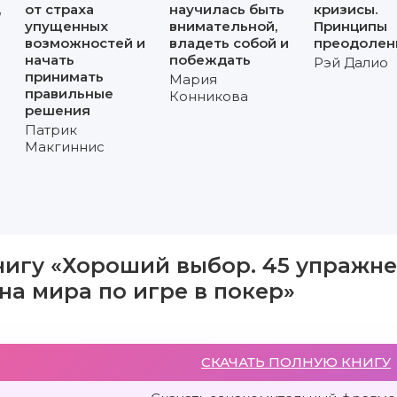
,
от страха
научилась быть
кризисы.
упущенных
внимательной,
Принципы
возможностей и
владеть собой и
преодолен
начать
побеждать
Рэй Далио
принимать
Мария
правильные
Конникова
решения
Патрик
Макгиннис
нигу «Хороший выбор. 45 упражн
на мира по игре в покер»
СКАЧАТЬ ПОЛНУЮ КНИГУ