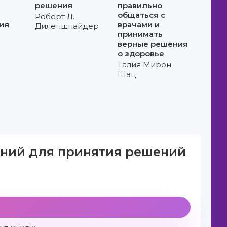
решения
правильно
общаться с
Роберт Л.
ия
врачами и
Диленшнайдер
принимать
верные решения
о здоровье
Талия Мирон-
Шац
ений для принятия решений