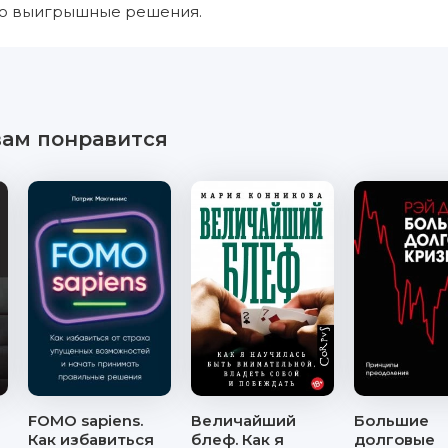
ко выигрышные решения.
вам понравится
FOMO sapiens.
Величайший
Большие
Как избавиться
блеф. Как я
долговые