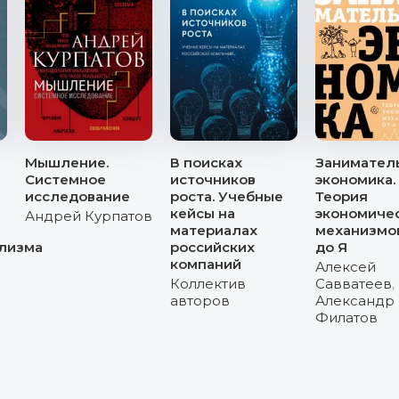
Мышление.
В поисках
Занимател
Системное
источников
экономика.
исследование
роста. Учебные
Теория
кейсы на
экономиче
Андрей Курпатов
материалах
механизмов
ализма
российских
до Я
компаний
Алексей
Коллектив
Савватеев
,
авторов
Александр
Филатов