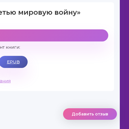
ретью мировую войну»
т книги:
EPUB
вания
Добавить отзыв