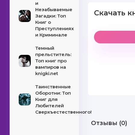
и
Незабываемые
Скачать к
Загадки: Топ
Книг о
Преступлениях
и Криминале
Темный
прельститель:
Топ книг про
вампиров на
knigki.net
Таинственные
Оборотни: Топ
Книг для
Любителей
Сверхъестественного!
Отзывы (0)