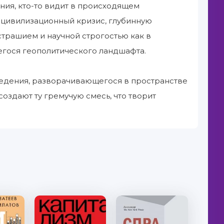
ения, кто-то видит в происходящем
 цивилизационный кризис, глубинную
страшием и научной строгостью как в
егося геополитического ландшафта.
ведения, разворачивающегося в пространстве
создают ту гремучую смесь, что творит