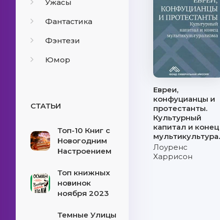
Ужасы
Фантастика
Фэнтези
Юмор
Евреи,
конфуцианцы и
СТАТЬИ
протестанты.
Культурный
капитал и конец
Топ-10 Книг с
мультикультур
Новогодним
Лоуренс
Настроением
Харрисон
Топ книжных
новинок
ноября 2023
Темные Улицы