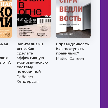
ьная
Капитализм в
Справедливость.
огне. Как
Как поступать
сделать
правильно?
ских
эффективную
Майкл Сэндел
 от А
экономическую
систему
человечной
Ребекка
Хендерсон