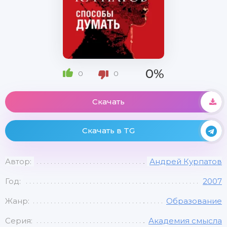
0%
0
0
Скачать
Скачать в TG
Автор:
Андрей Курпатов
Год:
2007
Жанр:
Образование
Серия:
Академия смысла