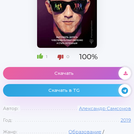
100%
1
0
Скачать
Скачать в TG
Автор:
Александр Самсонов
Год:
2019
Жанр:
Образование
/