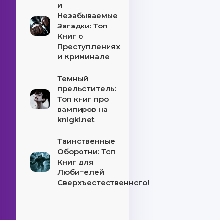
и
Незабываемые
Загадки: Топ
Книг о
Преступлениях
и Криминале
Темный
прельститель:
Топ книг про
вампиров на
knigki.net
Таинственные
Оборотни: Топ
Книг для
Любителей
Сверхъестественного!