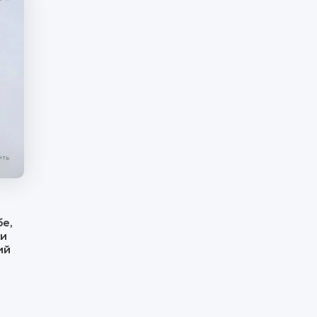
е,
 и
ий