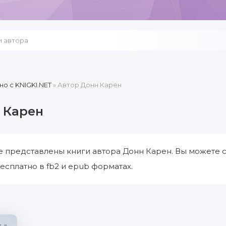
но c KNIGKI.NET
» Автор Донн Карен
 Карен
е представлены книги автора Донн Карен. Вы можете 
есплатно в fb2 и epub форматах.