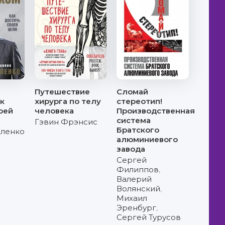
Путешествие
Сломай
ак
хирурга по телу
стереотип!
оей
человека
Производственная
система
Гэвин Фрэнсис
Братского
иленко
алюминиевого
завода
Сергей
Филиппов
,
Валерий
Волянский
,
Михаил
Эренбург
,
Сергей Турусов