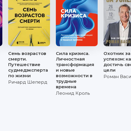
Семь возрастов
Сила кризиса.
Охотник за
смерти.
Личностная
успехом: к
Путешествие
трансформация
достичь св
судмедэксперта
и новые
цели
по жизни
возможности в
Роман Вас
трудные
Ричард Шеперд
времена
Леонид Кроль