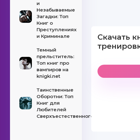
и
Незабываемые
Загадки: Топ
Книг о
Преступлениях
Скачать к
и Криминале
тренировк
Темный
прельститель:
Топ книг про
вампиров на
knigki.net
Таинственные
Оборотни: Топ
Книг для
Любителей
Сверхъестественного!