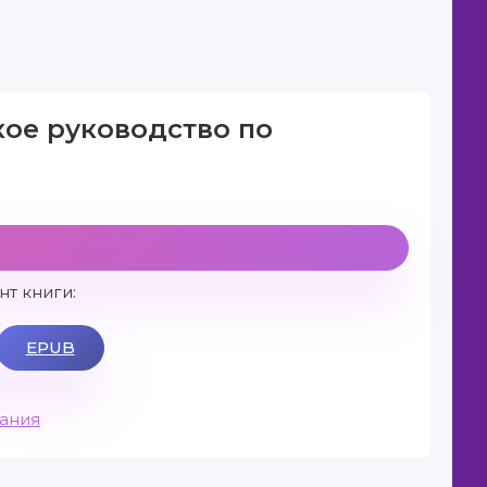
кое руководство по
т книги:
EPUB
вания