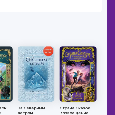
зок.
За Северным
Страна Сказок.
е
ветром
Возвращение