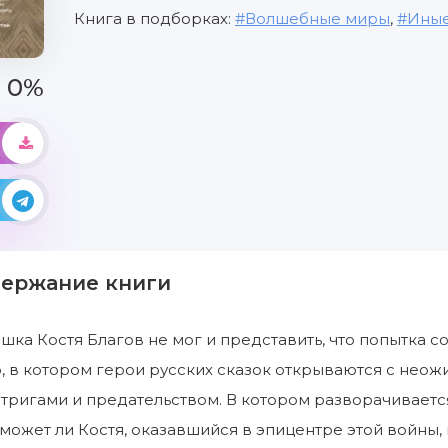
Книга в подборках:
Волшебные миры
,
Ины
0%
держание книги
ка Костя Благов не мог и представить, что попытка с
, в котором герои русских сказок открываются с нео
нтригами и предательством. В котором разворачивает
может ли Костя, оказавшийся в эпицентре этой войны, в