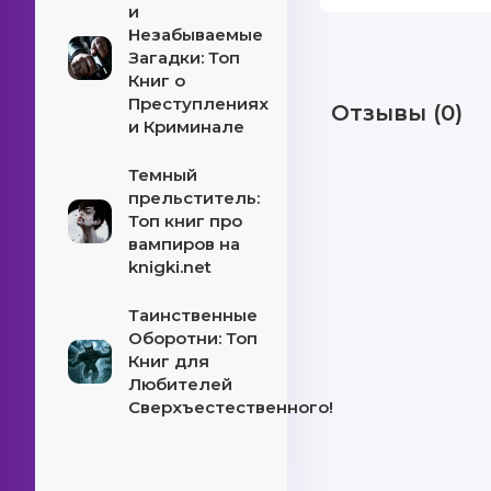
и
Незабываемые
Загадки: Топ
Книг о
Преступлениях
Отзывы (0)
и Криминале
Темный
прельститель:
Топ книг про
вампиров на
knigki.net
Таинственные
Оборотни: Топ
Книг для
Любителей
Сверхъестественного!