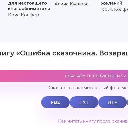
для настоящего
желаний
Алина Кускова
книгообнимателя
Крис Колф
Крис Колфер
нигу «Ошибка сказочника. Возвр
СКАЧАТЬ ПОЛНУЮ КНИГУ
Скачать ознакомительный фрагмен
FB2
TXT
RTF
Как читать книгу после скачи