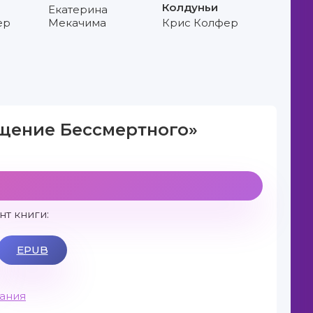
Колдуньи
Екатерина
ер
Мекачима
Крис Колфер
ащение Бессмертного»
т книги:
EPUB
вания