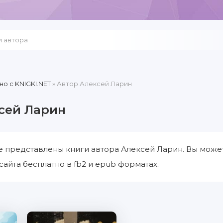
но c KNIGKI.NET
» Автор Алексей Ларин
сей Ларин
е представлены книги автора Алексей Ларин. Вы може
сайта бесплатно в fb2 и epub форматах.