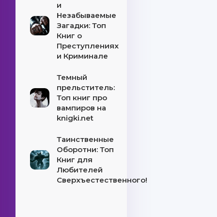
и
Незабываемые
Загадки: Топ
Книг о
Преступлениях
и Криминале
Темный
прельститель:
Топ книг про
вампиров на
knigki.net
Таинственные
Оборотни: Топ
Книг для
Любителей
Сверхъестественного!