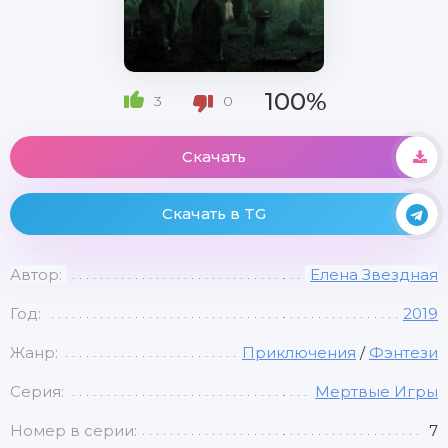
100%
3
0
Скачать
Скачать в TG
Автор:
Елена Звездная
Год:
2019
Жанр:
Приключения
/
Фэнтези
Серия:
Мертвые Игры
Номер в серии:
7