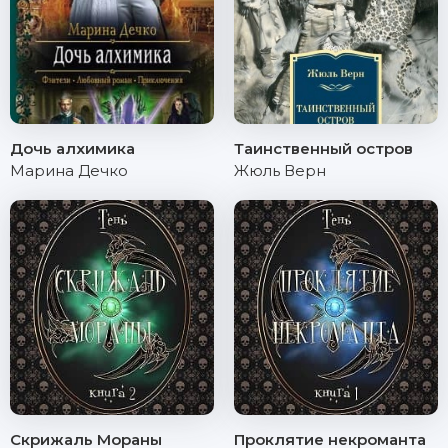
Дочь алхимика
Таинственный остров
Марина Дечко
Жюль Верн
Скрижаль Мораны
Проклятие некроманта