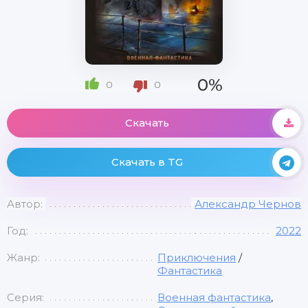
0%
0
0
Скачать
Скачать в TG
Автор:
Александр Чернов
Год:
2022
Жанр:
Приключения
/
Фантастика
Серия:
Военная фантастика
,